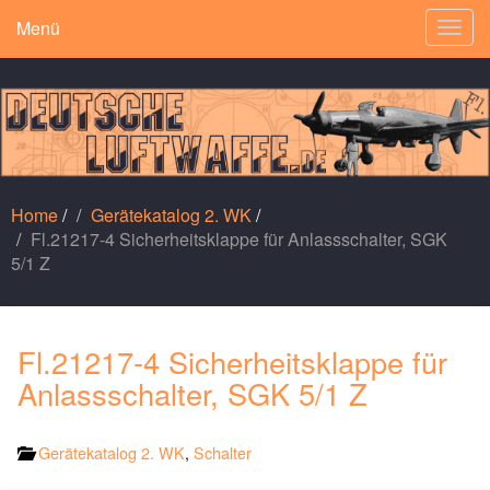
Menü
Togg
navig
Home
/
Gerätekatalog 2. WK
/
Fl.21217-4 Sicherheitsklappe für Anlassschalter, SGK
5/1 Z
Fl.21217-4 Sicherheitsklappe für
Anlassschalter, SGK 5/1 Z
Gerätekatalog 2. WK
,
Schalter