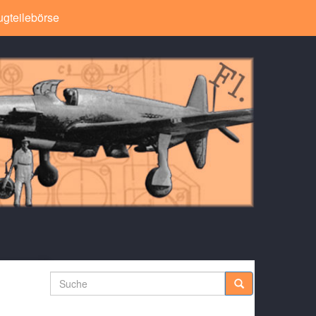
ugteilebörse
Suche