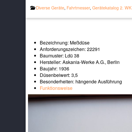
Diverse Geräte
,
Fahrtmesser
,
Gerätekatalog 2. WK
Bezeichnung: Meßdüse
Anforderungszeichen: 22291
Baumuster: Ldü 38
Hersteller: Askania-Werke A.G., Berlin
Baujahr: 1936
Düsenbeiwert: 3,5
Besonderheiten: hängende Ausführung
Funktionsweise