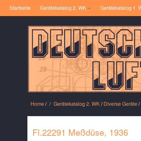
Startseite
Gerätekatalog 2. WK
Gerätekatalog 1.
Home
/
Gerätekatalog 2. WK
/
Diverse Geräte
/
Fl.22291 Meßdüse, 1936