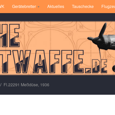
 WK
Gerätebretter
Aktuelles
Tauschecke
Flugze
Fl.22291 Meßdüse, 1936