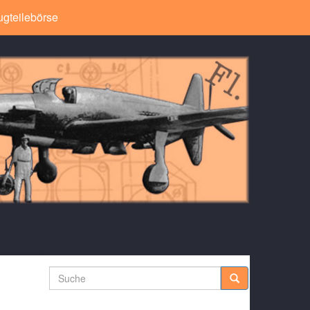
ugteilebörse
Suche