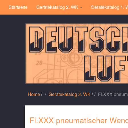
Startseite
Gerätekatalog 2. WK
Gerätekatalog 1.
Home
/
Gerätekatalog 2. WK
/
Fl.XXX pneuma
Fl.XXX pneumatischer Wende