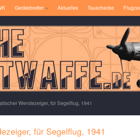
 WK
Gerätebretter
Aktuelles
Tauschecke
Flugze
tischer Wendezeiger, für Segelflug, 1941
zeiger, für Segelflug, 1941