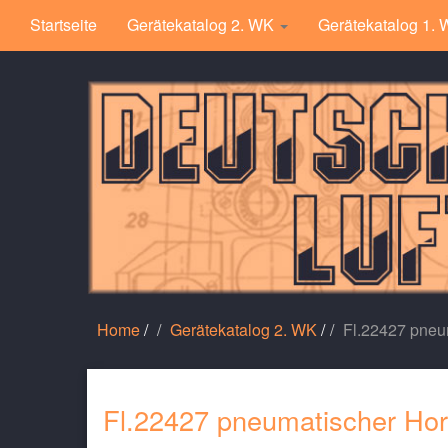
Startseite
Gerätekatalog 2. WK
Gerätekatalog 1.
Home
/
Gerätekatalog 2. WK
/
Fl.22427 pneu
Fl.22427 pneumatischer Hor