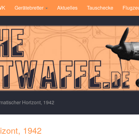
 WK
Gerätebretter
Aktuelles
Tauschecke
Flugze
matischer Horizont, 1942
izont, 1942