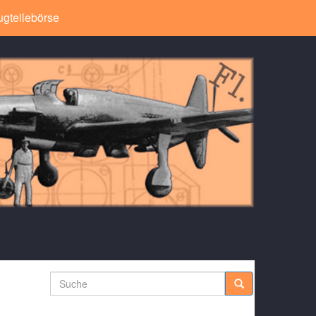
ugteilebörse
Suche