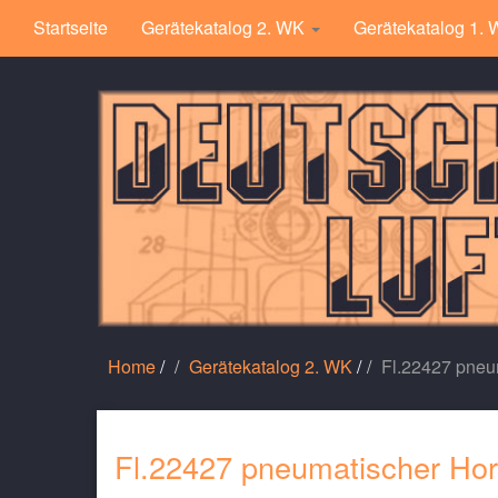
Startseite
Gerätekatalog 2. WK
Gerätekatalog 1.
Home
/
Gerätekatalog 2. WK
/
Fl.22427 pneu
Fl.22427 pneumatischer Hor