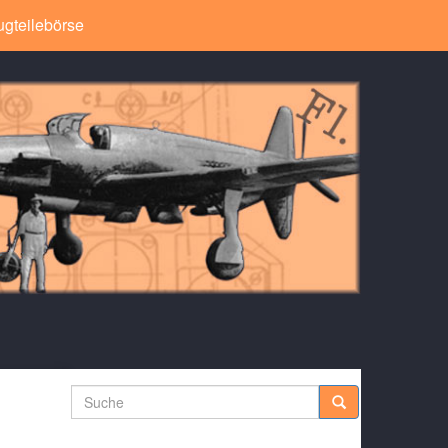
ugteilebörse
Suche