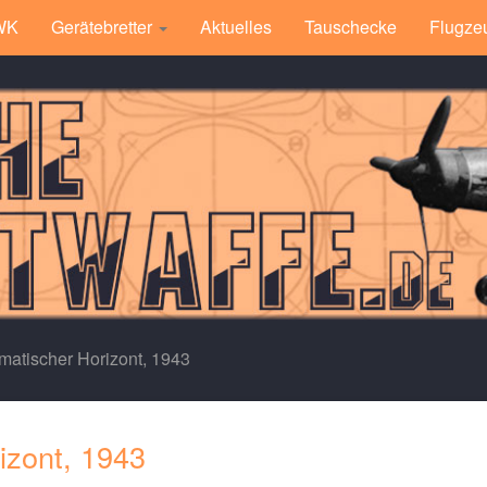
 WK
Gerätebretter
Aktuelles
Tauschecke
Flugze
matischer Horizont, 1943
izont, 1943