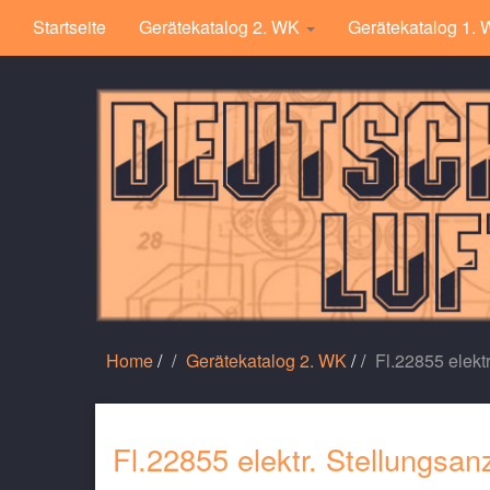
Startseite
Gerätekatalog 2. WK
Gerätekatalog 1.
Home
/
Gerätekatalog 2. WK
/
Fl.22855 elekt
Fl.22855 elektr. Stellungsan