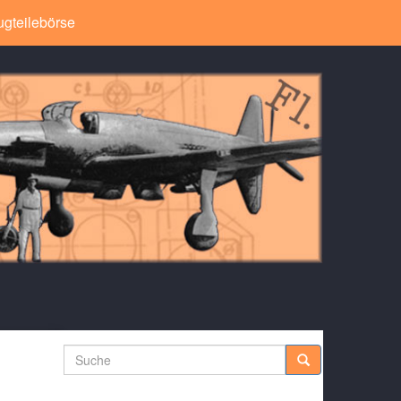
ugteilebörse
Suche