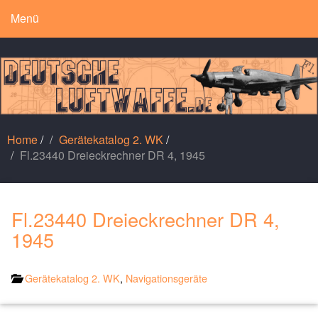
Menü
Home
/
Gerätekatalog 2. WK
/
Fl.23440 Dreieckrechner DR 4, 1945
Fl.23440 Dreieckrechner DR 4,
1945
Gerätekatalog 2. WK
,
Navigationsgeräte