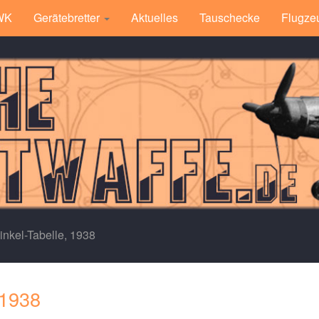
 WK
Gerätebretter
Aktuelles
Tauschecke
Flugze
nkel-Tabelle, 1938
 1938