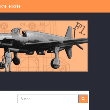
ugteilebörse
Suche