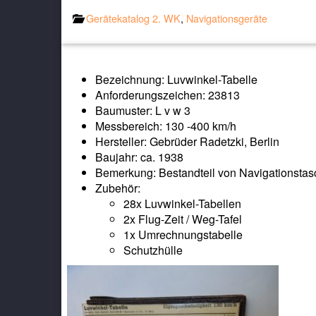
Gerätekatalog 2. WK
,
Navigationsgeräte
Bezeichnung: Luvwinkel-Tabelle
Anforderungszeichen: 23813
Baumuster: L v w 3
Messbereich: 130 -400 km/h
Hersteller: Gebrüder Radetzki, Berlin
Baujahr: ca. 1938
Bemerkung: Bestandteil von Navigationstas
Zubehör:
28x Luvwinkel-Tabellen
2x Flug-Zeit / Weg-Tafel
1x Umrechnungstabelle
Schutzhülle