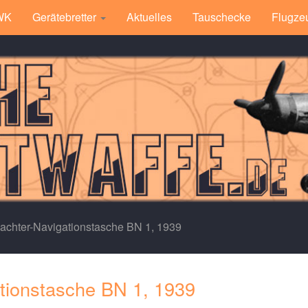
 WK
Gerätebretter
Aktuelles
Tauschecke
Flugze
achter-Navigationstasche BN 1, 1939
tionstasche BN 1, 1939