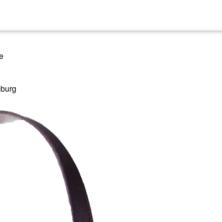
e
mburg