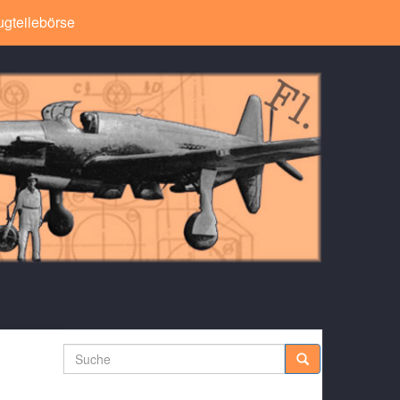
ugteilebörse
Suche