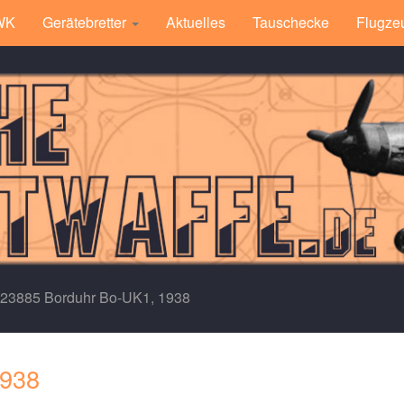
 WK
Gerätebretter
Aktuelles
Tauschecke
Flugze
.23885 Borduhr Bo-UK1, 1938
1938