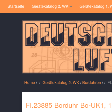
Startseite
Gerätekatalog 2. WK
Gerätekatalog 1.
Home
/
Gerätekatalog 2. WK
/
Borduhren
/
Fl
Fl.23885 Borduhr Bo-UK1, 