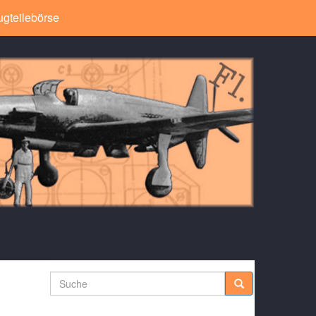
ugteilebörse
Suche