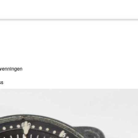
hwenningen
ss