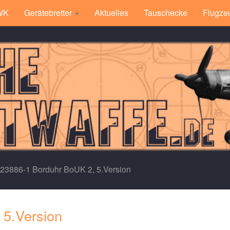
 WK
Gerätebretter
Aktuelles
Tauschecke
Flugze
.23886-1 Borduhr BoUK 2, 5.Version
 5.Version