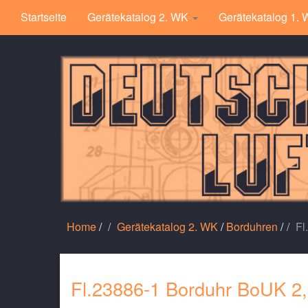
Startseite
Gerätekatalog 2. WK
Gerätekatalog 1.
Home
/
Gerätekatalog 2. WK
/
Borduhren
/
Fl
Fl.23886-1 Borduhr BoUK 2,