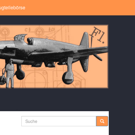
ugteilebörse
Suche