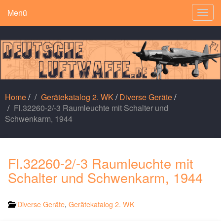
Menü
Togg
navig
Home
/
Gerätekatalog 2. WK
/
Diverse Geräte
/
Fl.32260-2/-3 Raumleuchte mit Schalter und
Schwenkarm, 1944
Fl.32260-2/-3 Raumleuchte mit
Schalter und Schwenkarm, 1944
Diverse Geräte
,
Gerätekatalog 2. WK