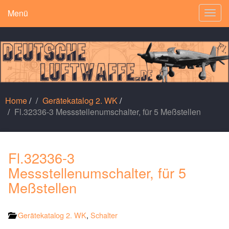
Menü
Togg
navig
Home
/
Gerätekatalog 2. WK
/
Fl.32336-3 Messstellenumschalter, für 5 Meßstellen
Fl.32336-3
Messstellenumschalter, für 5
Meßstellen
Gerätekatalog 2. WK
,
Schalter