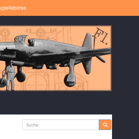
ugteilebörse
Suche
4