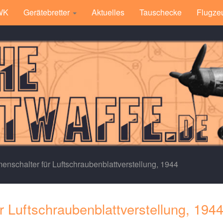
 WK
Gerätebretter
Aktuelles
Tauschecke
Flugze
nschalter für Luftschraubenblattverstellung, 1944
 Luftschraubenblattverstellung, 194