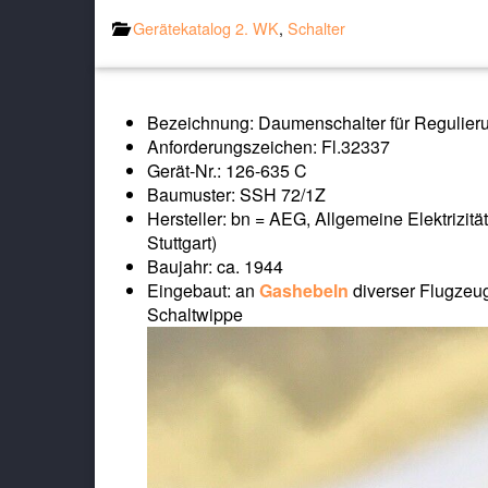
Gerätekatalog 2. WK
,
Schalter
Bezeichnung: Daumenschalter für Regulierun
Anforderungszeichen: Fl.32337
Gerät-Nr.: 126-635 C
Baumuster: SSH 72/1Z
Hersteller: bn = AEG, Allgemeine Elektrizit
Stuttgart)
Baujahr: ca. 1944
Eingebaut: an
Gashebeln
diverser Flugzeug
Schaltwippe