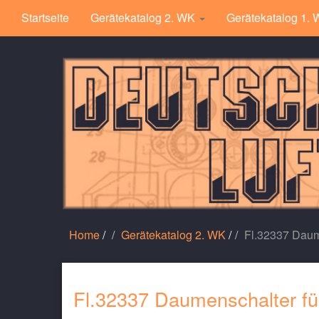
Startseite
Gerätekatalog 2. WK
Gerätekatalog 1.
Home
/
Gerätekatalog 2. WK
/
Fl.32337 Daume
Fl.32337 Daumenschalter für