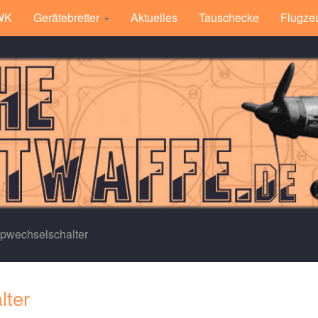
 WK
Gerätebretter
Aktuelles
Tauschecke
Flugze
ppwechselschalter
lter