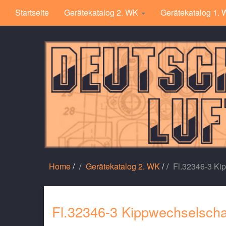
Startseite
Gerätekatalog 2. WK
Gerätekatalog 1.
Home
/
Gerätekatalog 2. WK
/
Fl.32346-3 Ki
Fl.32346-3 Kippwechselscha