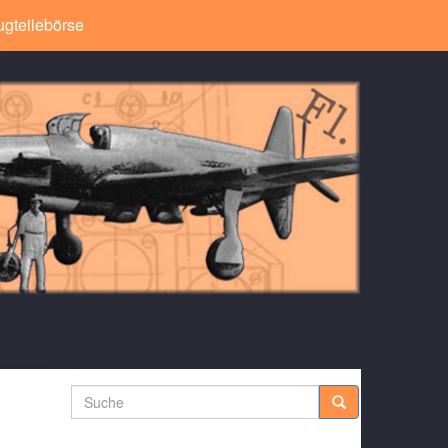
ugteilebörse
Suche