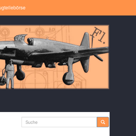
ugteilebörse
Suche