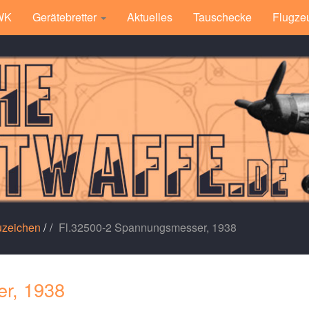
 WK
Gerätebretter
Aktuelles
Tauschecke
Flugze
uzeichen
/
Fl.32500-2 Spannungsmesser, 1938
r, 1938