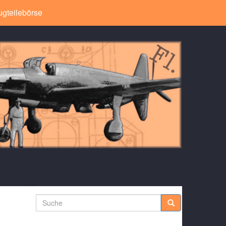
ugteilebörse
Suche