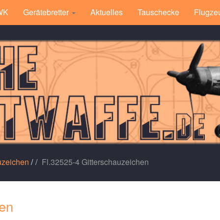
 WK
Gerätebretter
Aktuelles
Tauschecke
Flugze
uzeichen
/
Fl.32525-4 Gitterschauzeichen
hen