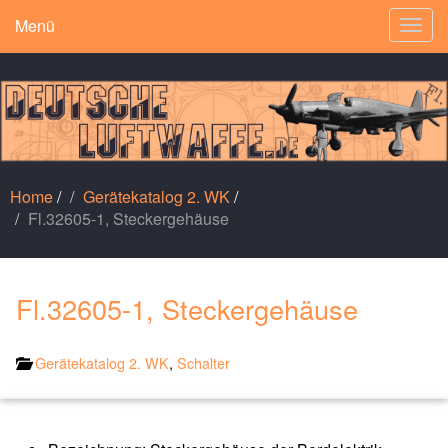
Menü
Togg
navig
Home
/
Gerätekatalog 2. WK
/
Fl.32605-1, Steckergehäuse
Fl.32605-1, Steckergehäuse
Gerätekatalog 2. WK
,
Schalter