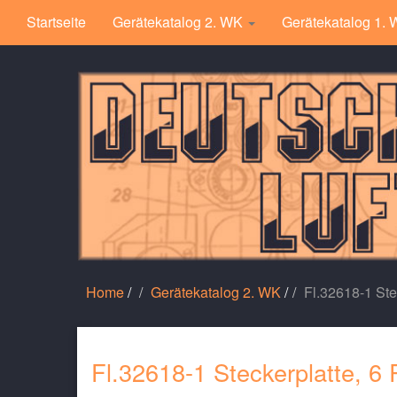
Startseite
Gerätekatalog 2. WK
Gerätekatalog 1.
Home
/
Gerätekatalog 2. WK
/
Fl.32618-1 Ste
Fl.32618-1 Steckerplatte, 6 