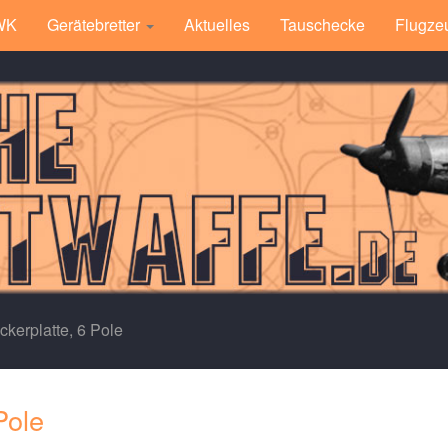
 WK
Gerätebretter
Aktuelles
Tauschecke
Flugze
ckerplatte, 6 Pole
Pole