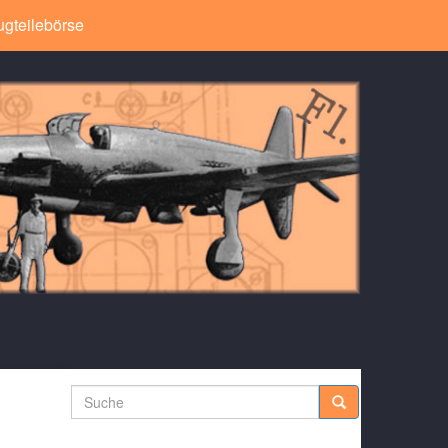
ugteilebörse
Suche