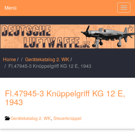
Menü
Togg
navig
Home
/
Gerätekatalog 2. WK
/
Fl.47945-3 Knüppelgriff KG 12 E, 1943
Fl.47945-3 Knüppelgriff KG 12 E,
1943
Gerätekatalog 2. WK
,
Steuerknüppel