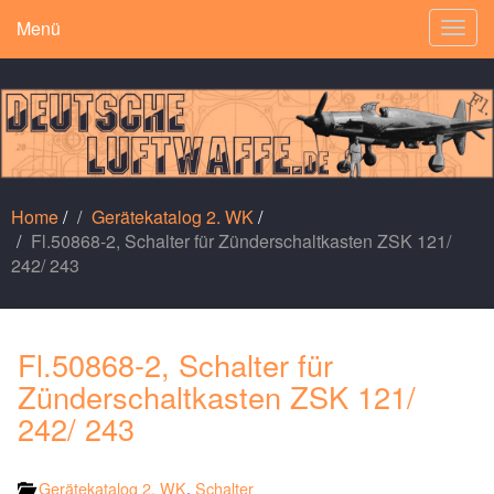
Menü
Togg
navig
Home
/
Gerätekatalog 2. WK
/
Fl.50868-2, Schalter für Zünderschaltkasten ZSK 121/
242/ 243
Fl.50868-2, Schalter für
Zünderschaltkasten ZSK 121/
242/ 243
Gerätekatalog 2. WK
,
Schalter