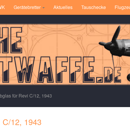
 WK
Gerätebretter
Aktuelles
Tauschecke
Flugze
bglas für Revi C/12, 1943
i C/12, 1943