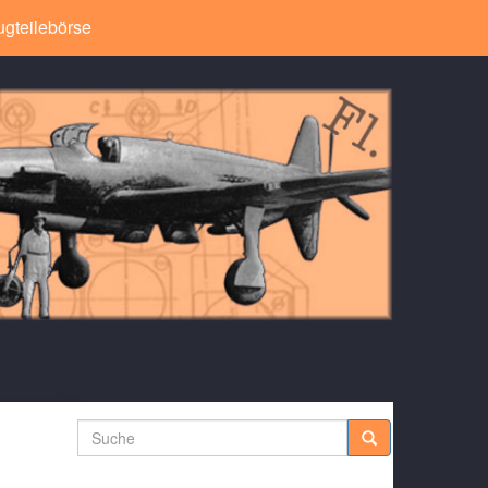
ugteilebörse
Suche