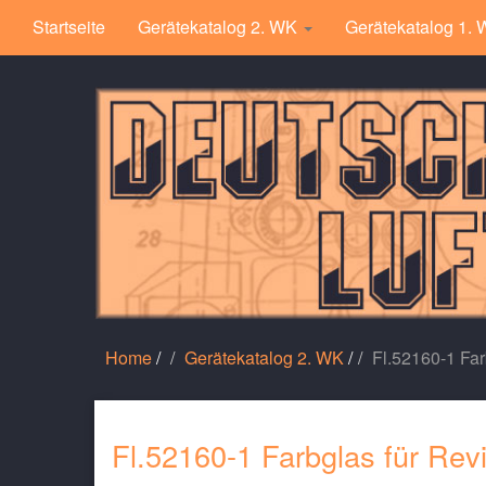
Startseite
Gerätekatalog 2. WK
Gerätekatalog 1.
Home
/
Gerätekatalog 2. WK
/
Fl.52160-1 Far
Fl.52160-1 Farbglas für Rev