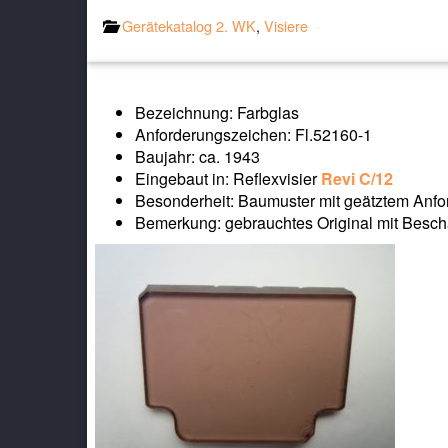
Gerätekatalog 2. WK
,
Visiere
Bezeichnung: Farbglas
Anforderungszeichen: Fl.52160-1
Baujahr: ca. 1943
Eingebaut in: Reflexvisier
Revi C/12
Besonderheit: Baumuster mit geätztem Anfor
Bemerkung: gebrauchtes Original mit Besc