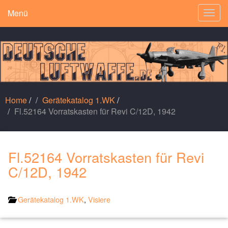
Menü
Togg
navig
Home
/
Gerätekatalog 1.WK
/
Fl.52164 Vorratskasten für Revi C/12D, 1942
Fl.52164 Vorratskasten für Revi
C/12D, 1942
Gerätekatalog 1.WK
,
Visiere