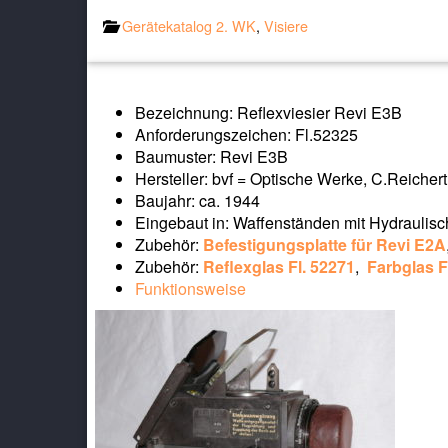
Gerätekatalog 2. WK
,
Visiere
Bezeichnung: Reflexviesier Revi E3B
Anforderungszeichen: Fl.52325
Baumuster: Revi E3B
Hersteller: bvf = Optische Werke, C.Reicher
Baujahr: ca. 1944
Eingebaut in: Waffenständen mit Hydraulis
Zubehör:
Befestigungsplatte für Revi E2A
Zubehör:
Reflexglas Fl. 52271
,
Farbglas F
Funktionsweise