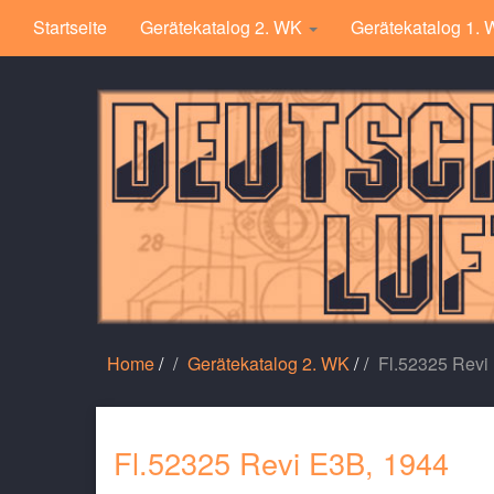
Startseite
Gerätekatalog 2. WK
Gerätekatalog 1.
Home
/
Gerätekatalog 2. WK
/
Fl.52325 Revi
Fl.52325 Revi E3B, 1944