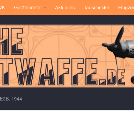
 WK
Gerätebretter
Aktuelles
Tauschecke
Flugze
 E3B, 1944