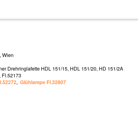
t, Wien
cher Drehringlafette HDL 151/15, HDL 151/20, HD 151/2A
, Fl.52173
l.52272
,
Glühlampe Fl.32807