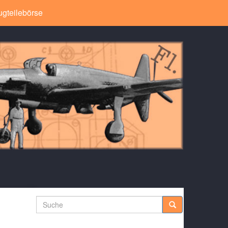
ugteilebörse
Suche