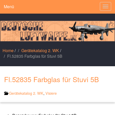
Menü
Togg
navig
Home
/
Gerätekatalog 2. WK
/
Fl.52835 Farbglas für Stuvi 5B
Fl.52835 Farbglas für Stuvi 5B
Gerätekatalog 2. WK
,
Visiere