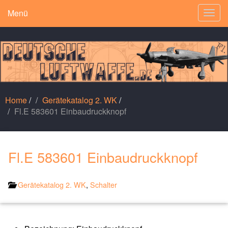
Menü
Togg
navig
Home
/
Gerätekatalog 2. WK
/
Fl.E 583601 Einbaudruckknopf
Fl.E 583601 Einbaudruckknopf
Gerätekatalog 2. WK
,
Schalter