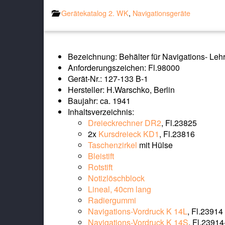
Gerätekatalog 2. WK
,
Navigationsgeräte
Bezeichnung: Behälter für Navigations- Le
Anforderungszeichen: Fl.98000
Gerät-Nr.: 127-133 B-1
Hersteller: H.Warschko, Berlin
Baujahr: ca. 1941
Inhaltsverzeichnis:
Dreieckrechner DR2
, Fl.23825
2x
Kursdreieck KD1
, Fl.23816
Taschenzirkel
mit Hülse
Bleistift
Rotstift
Notizlöschblock
Lineal, 40cm lang
Radiergummi
Navigations-Vordruck K 14L
, Fl.23914
Navigations-Vordruck K 14S
, Fl.23914