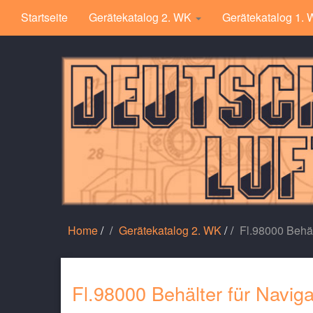
Startseite
Gerätekatalog 2. WK
Gerätekatalog 1.
Home
/
Gerätekatalog 2. WK
/
Fl.98000 Behäl
Fl.98000 Behälter für Navig