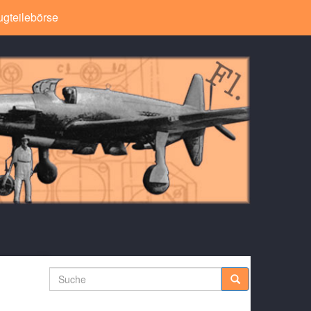
ugteilebörse
Suche