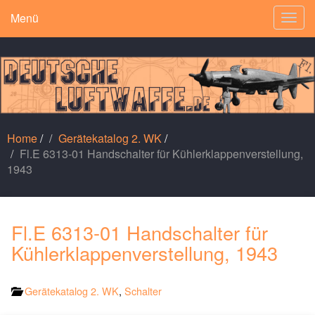
Menü
Togg
navig
Home
/
Gerätekatalog 2. WK
/
Fl.E 6313-01 Handschalter für Kühlerklappenverstellung,
1943
Fl.E 6313-01 Handschalter für
Kühlerklappenverstellung, 1943
Gerätekatalog 2. WK
,
Schalter