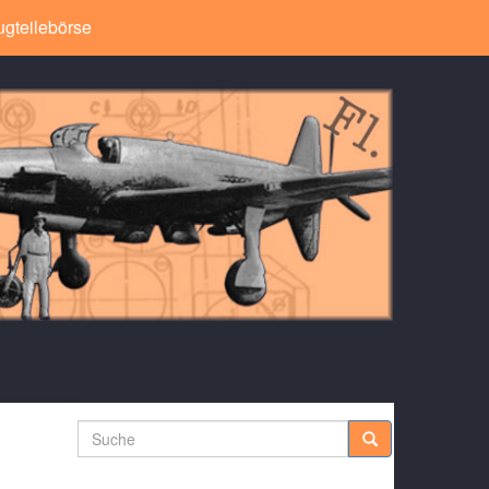
ugteilebörse
Suche