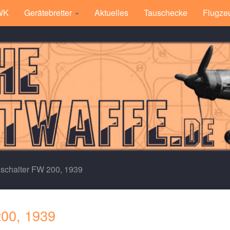
 WK
Gerätebretter
Aktuelles
Tauschecke
Flugze
schalter FW 200, 1939
200, 1939