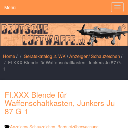
Menü
Togg
navig
Home
/
Gerätekatalog 2. WK
/
Anzeigen/ Schauzeichen
/
Fl.XXX Blende für Waffenschaltkasten, Junkers Ju 87 G-
1
Fl.XXX Blende für
Waffenschaltkasten, Junkers Ju
87 G-1
Anzeigen/ Schauzeichen
,
Bordnetzüberwachung
,