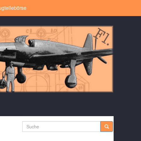
ugteilebörse
Suche