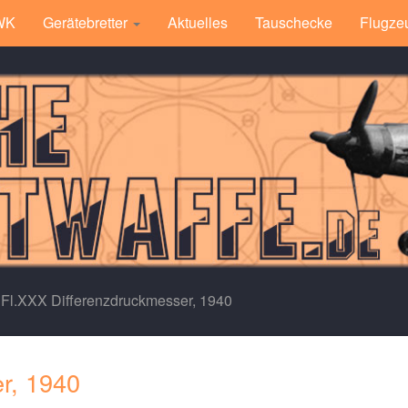
 WK
Gerätebretter
Aktuelles
Tauschecke
Flugze
Fl.XXX Differenzdruckmesser, 1940
r, 1940