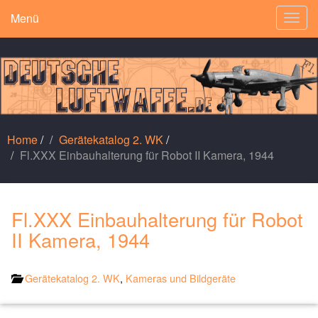
Menü
Togg
navig
Home
/
Gerätekatalog 2. WK
/
Fl.XXX Einbauhalterung für Robot II Kamera, 1944
Fl.XXX Einbauhalterung für Robot
II Kamera, 1944
Gerätekatalog 2. WK
,
Kameras und Bildgeräte