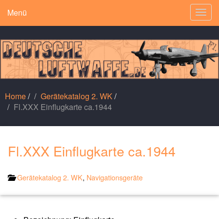
Menü
Togg
navig
Home
/
Gerätekatalog 2. WK
/
Fl.XXX Einflugkarte ca.1944
Fl.XXX Einflugkarte ca.1944
Gerätekatalog 2. WK
,
Navigationsgeräte