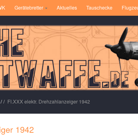
 WK
Gerätebretter
Aktuelles
Tauschecke
Flugze
/
Fl.XXX elektr. Drehzahlanzeiger 1942
iger 1942