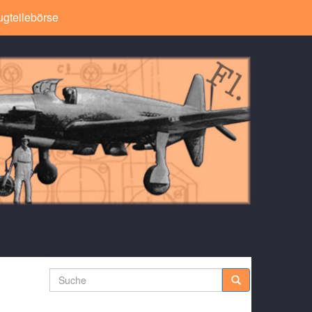
ugteilebörse
Suche