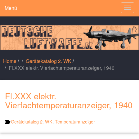
Menü
Togg
navig
Home
/
Gerätekatalog 2. WK
/
Fl.XXX elektr. Vierfachtemperaturanzeiger, 1940
Fl.XXX elektr.
Vierfachtemperaturanzeiger, 1940
Gerätekatalog 2. WK
,
Temperaturanzeiger