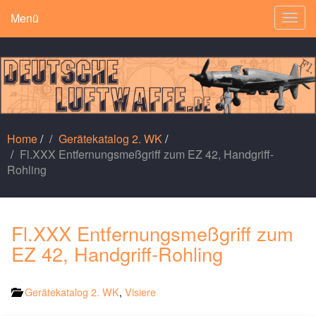
Menü
Togg
navig
Home
/
Gerätekatalog 2. WK
/
Fl.XXX Entfernungsmeßgriff zum EZ 42, Handgriff-
Rohling
Fl.XXX Entfernungsmeßgriff zum
EZ 42, Handgriff-Rohling
Gerätekatalog 2. WK
,
Visiere