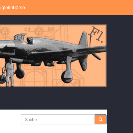
ugteilebörse
Suche