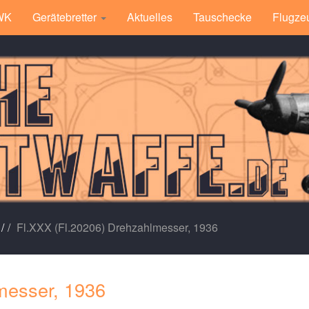
 WK
Gerätebretter
Aktuelles
Tauschecke
Flugze
/
Fl.XXX (Fl.20206) Drehzahlmesser, 1936
messer, 1936