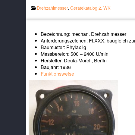
Drehzahlmesser
,
Gerätekatalog 2. WK
Bezeichnung: mechan. Drehzahlmesser
Anforderungszeichen: Fl.XXX, baugleich z
Baumuster: Phylax lg
Messbereich: 500 – 2400 U/min
Hersteller: Deuta-Morell, Berlin
Baujahr: 1936
Funktionsweise