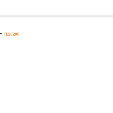
um
Fl.20206