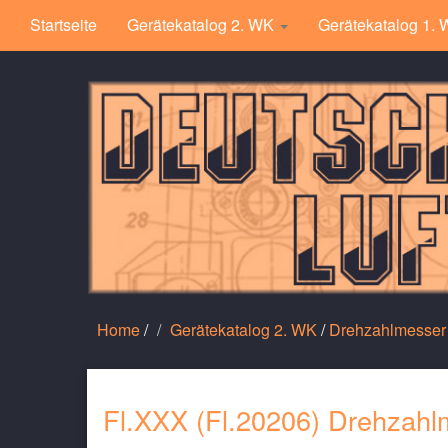
Startseite
Gerätekatalog 2. WK
Gerätekatalog 1.
Home
/
Gerätekatalog 2. WK
/
Drehzahlmesser
Fl.XXX (Fl.20206) Drehzahl