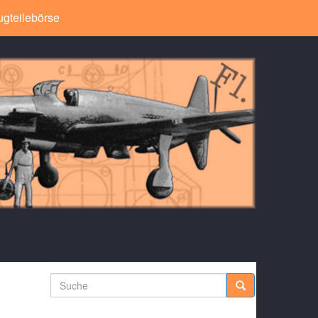
ugteilebörse
Suche