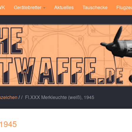
 WK
Gerätebretter
Aktuelles
Tauschecke
Flugze
uzeichen
/
Fl.XXX Merkleuchte (weiß), 1945
 1945