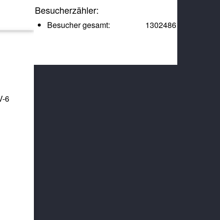
Besucherzähler:
Besucher gesamt:
1302486
V-6