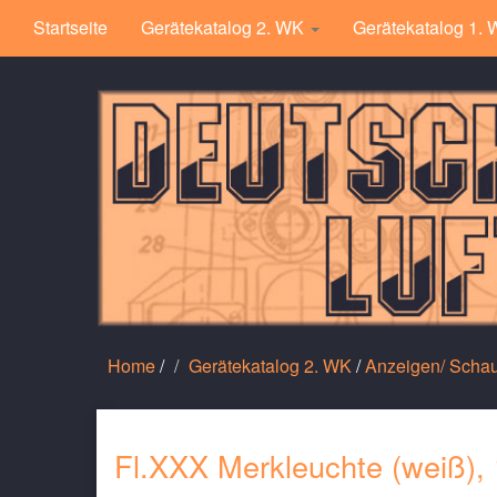
Startseite
Gerätekatalog 2. WK
Gerätekatalog 1.
Home
/
Gerätekatalog 2. WK
/
Anzeigen/ Scha
Fl.XXX Merkleuchte (weiß),