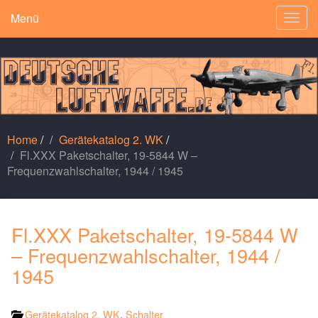
Menü
Togg
navig
Home
/
Gerätekatalog 2. WK
/
Fl.XXX Paketschalter, 19-5844 W –
Frequenzwahlschalter, 1944 / 1945
Fl.XXX Paketschalter, 19-5844 W
– Frequenzwahlschalter, 1944 /
1945
Gerätekatalog 2. WK
,
Schalter