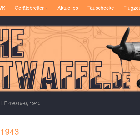
 WK
Gerätebretter
Aktuelles
Tauschecke
Flugze
I, F 49049-6, 1943
 1943