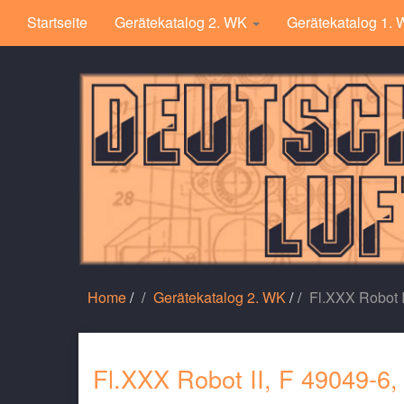
Startseite
Gerätekatalog 2. WK
Gerätekatalog 1.
Home
/
Gerätekatalog 2. WK
/
Fl.XXX Robot I
Fl.XXX Robot II, F 49049-6,