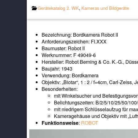
Gerätekatalog 2. WK
,
Kameras und Bildgeräte
Bezeichnung: Bordkamera Robot II
Anforderungszeichen: Fl.XXX
Baumuster: Robot II
Werknummer: F 49049-6
Hersteller: Robot Berning & Co. K.-G., Düss
Baujahr: 1943
Verwendung: Bordkamera
Objektiv: „Biotar“, 1 : 2 / f=4cm, Carl-Zeis
Besonderheiten:
mit Winkelsucher und Befestigungsvorr
Belichtungszeiten: B/2/5/10/25/50/100
mit niedrigem Schlüsselaufzug für ma
Kameragehäuse und Objektiv mit „Luf
Funktionsweise
:
ROBOT