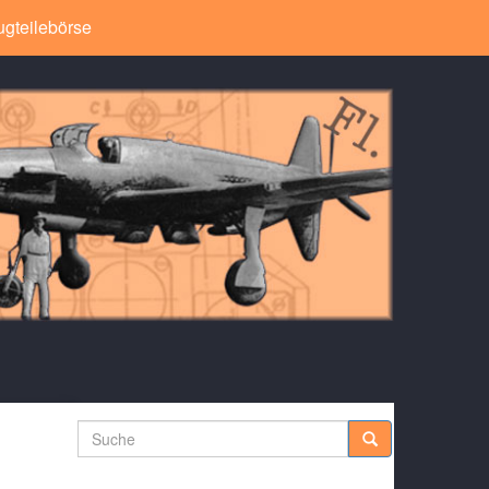
ugteilebörse
Suche