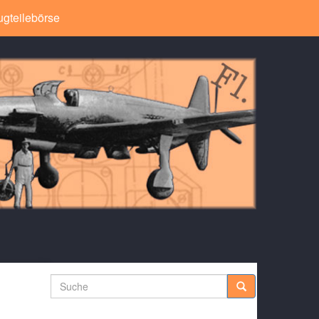
ugteilebörse
Suche