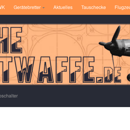
 WK
Gerätebretter
Aktuelles
Tauschecke
Flugze
schalter