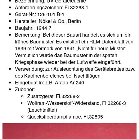
Bezeichnung: UV-Geräteleuchte
Anforderungszeichen: Fl.32268-1
Gerät-Nr.: 126-101 B-1
Hersteller: Nökel & Co., Berlin
Baujahr: 1944 ?
Bemerkung: Bei dieser Bauart handelt es sich um ein
frühes Baumuster. Es existiert ein RLM-Datenblatt von
1939 mit Vermerk von 1941 „Nicht für neue Muster“.
Vermutlich wurde das Baumuster in der späten
Kriegsphase wieder bei der Luftwaffe eingeführt.
Verwendung: zur Ausleuchtung des Gerätebrettes bzw.
des Kabinenbereiches bei Nachtflügen
Eingebuat in: z.B. Arado Ar 240
Zubehör:
Zusatzgerät, Fl.32268-2
Wolfram-Wasserstoff-Widerstand, Fl.32268-3
(Leuchtmittel)
Quecksilberdampflampe, Fl.32805