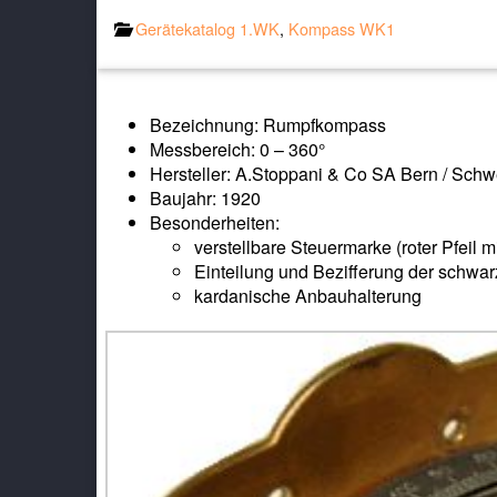
Gerätekatalog 1.WK
,
Kompass WK1
Bezeichnung: Rumpfkompass
Messbereich: 0 – 360°
Hersteller: A.Stoppani & Co SA Bern / Schw
Baujahr: 1920
Besonderheiten:
verstellbare Steuermarke (roter Pfeil m
Einteilung und Bezifferung der schw
kardanische Anbauhalterung