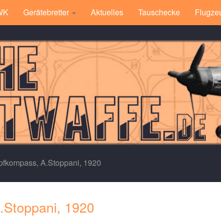
 WK
Gerätebretter
Aktuelles
Tauschecke
Flugze
fkompass, A.Stoppani, 1920
Stoppani, 1920