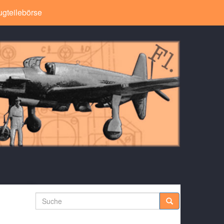
ugteilebörse
Suche