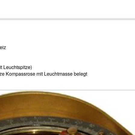
eiz
it Leuchtspitze)
arze Kompassrose mit Leuchtmasse belegt