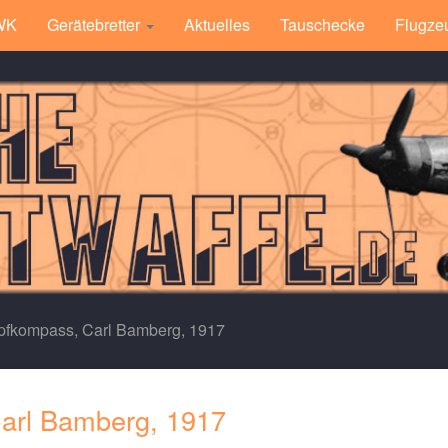
 WK
Gerätebretter
Aktuelles
Tauschecke
Flugze
fkompass, Carl Bamberg, 1917
arl Bamberg, 1917