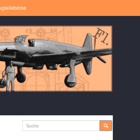
ugteilebörse
Suche