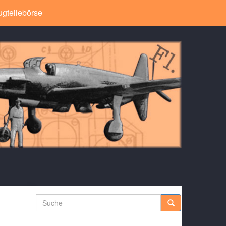
ugteilebörse
Suche