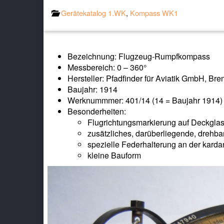
Gerätekatalog 1.WK
,
Kompass WK1
Bezeichnung: Flugzeug-Rumpfkompass
Messbereich: 0 – 360°
Hersteller: Pfadfinder für Aviatik GmbH, Br
Baujahr: 1914
Werknummmer: 401/14 (14 = Baujahr 1914) 
Besonderheiten:
Flugrichtungsmarkierung auf Deckglas 
zusätzliches, darüberliegende, drehbar
spezielle Federhalterung an der kard
kleine Bauform