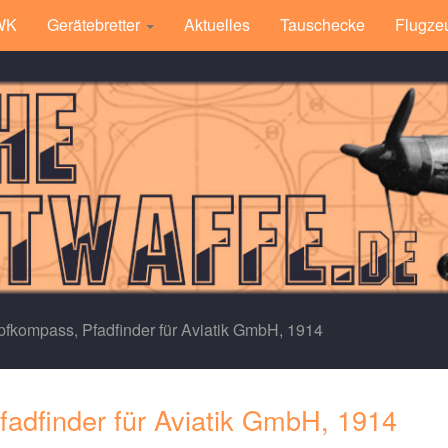
 WK
Gerätebretter
Aktuelles
Tauschecke
Flugze
kompass, Pfadfinder für Aviatik GmbH, 1914
dfinder für Aviatik GmbH, 1914