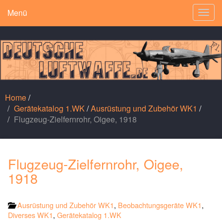
Menü
Togg
navig
Home
/
Gerätekatalog 1.WK
/
Ausrüstung und Zubehör WK1
/
Flugzeug-Zielfernrohr, Oigee, 1918
Flugzeug-Zielfernrohr, Oigee,
1918
Ausrüstung und Zubehör WK1
,
Beobachtungsgeräte WK1
,
Diverses WK1
,
Gerätekatalog 1.WK