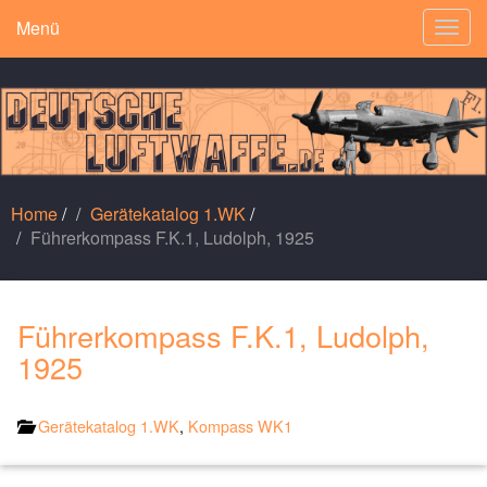
Menü
Togg
navig
Home
/
Gerätekatalog 1.WK
/
Führerkompass F.K.1, Ludolph, 1925
Führerkompass F.K.1, Ludolph,
1925
Gerätekatalog 1.WK
,
Kompass WK1