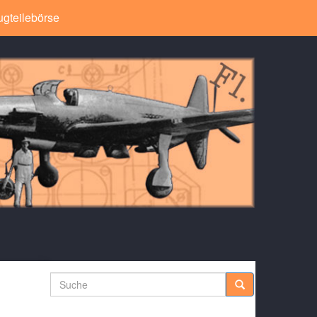
ugteilebörse
Suche