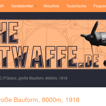
 WK
Gerätebretter
Aktuelles
Tauschecke
Flugze
C.P.Goerz, große Bauform, 8000m, 1918
roße Bauform, 8000m, 1918