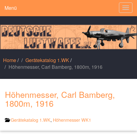
Menü
Togg
navig
Home
/
Gerätekatalog 1.WK
/
Höhenmesser, Carl Bamberg, 1800m, 1916
Höhenmesser, Carl Bamberg,
1800m, 1916
Gerätekatalog 1.WK
,
Höhenmesser WK1