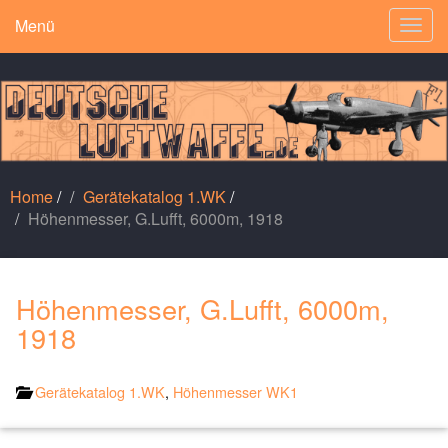
Menü
Togg
navig
Home
/
Gerätekatalog 1.WK
/
Höhenmesser, G.Lufft, 6000m, 1918
Höhenmesser, G.Lufft, 6000m,
1918
Gerätekatalog 1.WK
,
Höhenmesser WK1